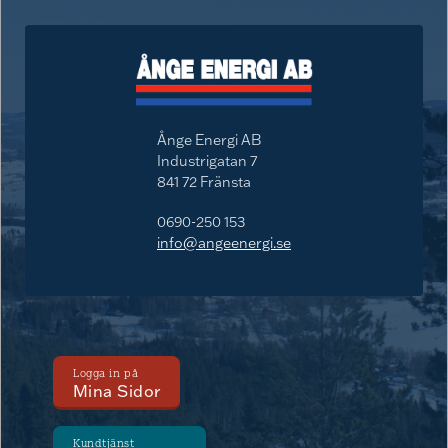
Ånge Energi AB
Industrigatan 7
841 72 Fränsta
0690-250 153
info@angeenergi.se
Logga in på
Mina Sidor
Kundtjänst