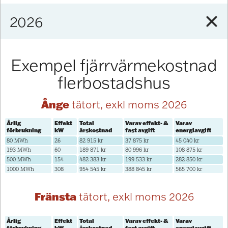
2026
Exempel fjärrvärmekostnad
flerbostadshus
Ånge
tätort, exkl moms 2026
Årlig
Effekt
Total
Varav effekt- &
Varav
förbrukning
kW
årskostnad
fast avgift
energiavgift
80 MWh
26
82 915 kr
37 875 kr
45 040 kr
193 MWh
60
189 871 kr
80 996 kr
108 875 kr
500 MWh
154
482 383 kr
199 533 kr
282 850 kr
1000 MWh
308
954 545 kr
388 845 kr
565 700 kr
Fränsta
tätort, exkl moms 2026
Årlig
Effekt
Total
Varav effekt- &
Varav
förbrukning
kW
årskostnad
fast avgift
energiavgift