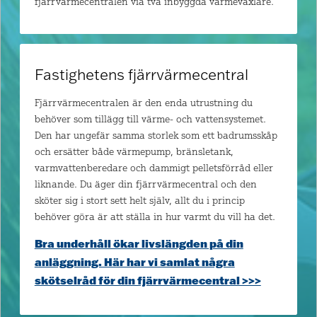
fjärrvärmecentralen via två inbyggda värmeväxlare.
Fastighetens fjärrvärmecentral
Fjärrvärmecentralen är den enda utrustning du
behöver som tillägg till värme- och vattensystemet.
Den har ungefär samma storlek som ett badrumsskåp
och ersätter både värmepump, bränsletank,
varmvattenberedare och dammigt pelletsförråd eller
liknande. Du äger din fjärrvärmecentral och den
sköter sig i stort sett helt själv, allt du i princip
behöver göra är att ställa in hur varmt du vill ha det.
Bra underhåll ökar livslängden på din
anläggning. Här har vi samlat några
skötselråd för din fjärrvärmecentral >>>