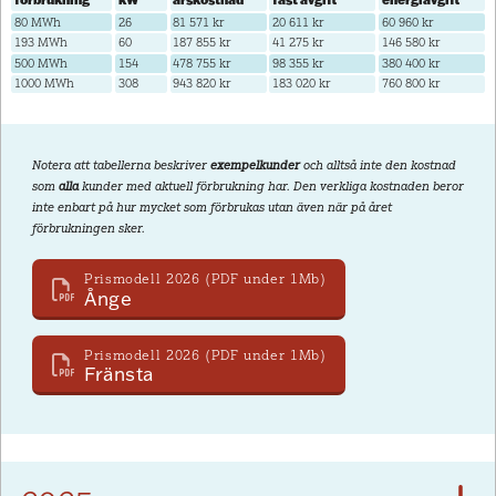
80 MWh
26
81 571 kr
20 611 kr
60 960 kr
193 MWh
60
187 855 kr
41 275 kr
146 580 kr
500 MWh
154
478 755 kr
98 355 kr
380 400 kr
1000 MWh
308
943 820 kr
183 020 kr
760 800 kr
Notera att tabellerna beskriver
exempelkunder
och alltså inte den kostnad
som
alla
kunder med aktuell förbrukning har. Den verkliga kostnaden beror
inte enbart på hur mycket som förbrukas utan även när på året
förbrukningen sker.
Prismodell 2026 (PDF under 1Mb)
Ånge
Prismodell 2026 (PDF under 1Mb)
Fränsta