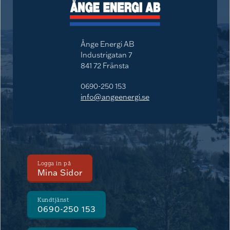
Ånge Energi AB
Industrigatan 7
841 72 Fränsta
0690-250 153
info@angeenergi.se
Logga in på
Mina Sidor
Kundtjänst
0690-250 153