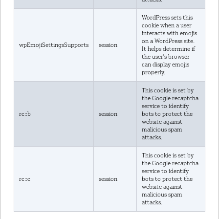
WordPress sets this
cookie when a user
interacts with emojis
on a WordPress site.
wpEmojiSettingsSupports
session
It helps determine if
the user's browser
can display emojis
properly.
This cookie is set by
the Google recaptcha
service to identify
rc::b
session
bots to protect the
website against
malicious spam
attacks.
This cookie is set by
the Google recaptcha
service to identify
rc::c
session
bots to protect the
website against
malicious spam
attacks.