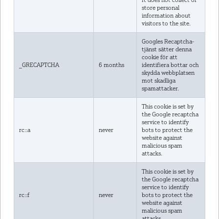
store personal
information about
visitors to the site.
Googles Recaptcha-
tjänst sätter denna
cookie för att
_GRECAPTCHA
6 months
identifiera bottar och
skydda webbplatsen
mot skadliga
spamattacker.
This cookie is set by
the Google recaptcha
service to identify
rc::a
never
bots to protect the
website against
malicious spam
attacks.
This cookie is set by
the Google recaptcha
service to identify
rc::f
never
bots to protect the
website against
malicious spam
attacks.