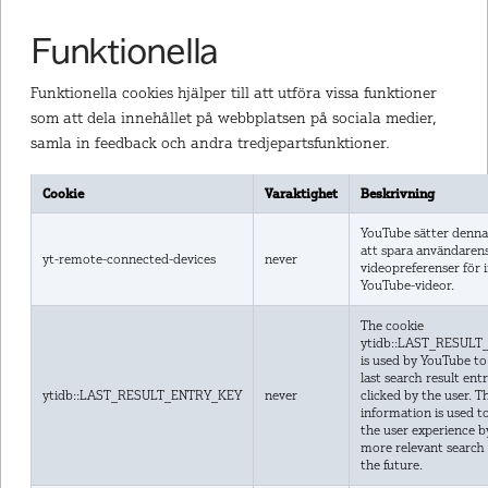
Funktionella
Funktionella cookies hjälper till att utföra vissa funktioner
som att dela innehållet på webbplatsen på sociala medier,
samla in feedback och andra tredjepartsfunktioner.
Cookie
Varaktighet
Beskrivning
YouTube sätter denna
att spara användaren
yt-remote-connected-devices
never
videopreferenser för
YouTube-videor.
The cookie
ytidb::LAST_RESUL
is used by YouTube to
last search result ent
ytidb::LAST_RESULT_ENTRY_KEY
never
clicked by the user. Th
information is used t
the user experience b
more relevant search 
the future.