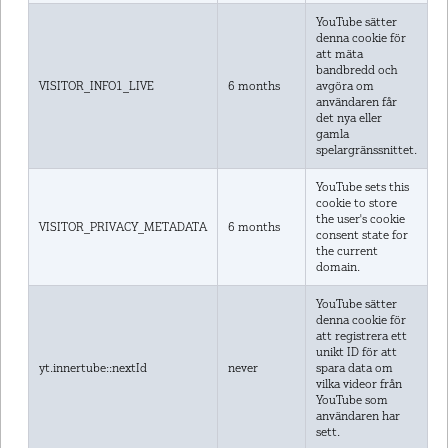
YouTube sätter
denna cookie för
att mäta
bandbredd och
VISITOR_INFO1_LIVE
6 months
avgöra om
användaren får
det nya eller
gamla
spelargränssnittet.
YouTube sets this
cookie to store
the user's cookie
VISITOR_PRIVACY_METADATA
6 months
consent state for
the current
domain.
YouTube sätter
denna cookie för
att registrera ett
unikt ID för att
yt.innertube::nextId
never
spara data om
vilka videor från
YouTube som
användaren har
sett.