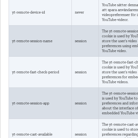
YouTube sätter denna
att spara användaren
yt-remote-device-id
never
videopreferenser för
YouTube-videor.
The yt-remote-sessi
cookie is used by You
yt-remote-session-name
session
store the user's video
preferences using e
YouTube video.
The yt-remote-fast-c
cookie is used by You
yt-remote-fast-check-period
session
store the user's video
preferences for emb
YouTube videos.
The yt-remote-sessio
is used by YouTube to
yt-remote-session-app
session
preferences and info
about the interface o
embedded YouTube vi
The yt-remote-cast-av
cookie is used to stor
yt-remote-cast-available
session
preferences regardin