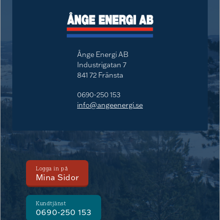
Ånge Energi AB
Industrigatan 7
841 72 Fränsta
0690-250 153
info@angeenergi.se
Logga in på
Mina Sidor
Kundtjänst
0690-250 153