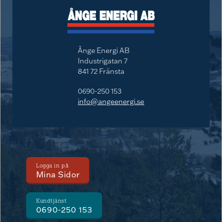
Ånge Energi AB
Industrigatan 7
841 72 Fränsta
0690-250 153
info@angeenergi.se
Logga in på
Mina Sidor
Kundtjänst
0690-250 153