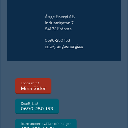
Ånge Energi AB
Industrigatan 7
841 72 Fränsta
0690-250 153
info@angeenergi.se
Logga in på
Mina Sidor
Kundtjänst
0690-250 153
Journummer kvällar och helger