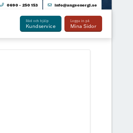
0690 - 250 153
info@angeenergi.se
Råd och hjälp
Logga in på
Kundservice
Mina Sidor