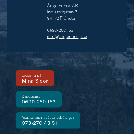
Ånge Energi AB
Industrigatan 7
841 72 Fränsta
0690-250 153
info@angeenergi.se
Logga in på
Mina Sidor
Kundtjänst
0690-250 153
Journummer kvällar och helger
073-270 48 51