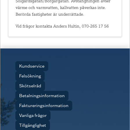
Solgårdsgatan/Borgargatan. Avstängningen avser
värme och varmvatten, kallvatten påverkas inte.
Berörda fastigheter är underrättade.
Vid frågor kontakta Anders Hultin, 070-265 17 56
Kundservice
Felsökning
Skötselråd
Betalningsinformation
Faktureringsinformation
Vanliga frågor
Tillgänglighet